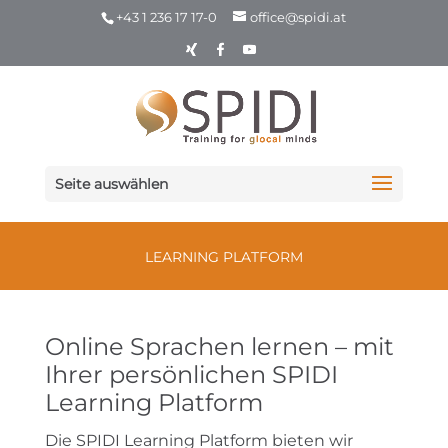
+43 1 236 17 17-0
office@spidi.at
Seite auswählen
LEARNING PLATFORM
Online Sprachen lernen – mit
Ihrer persönlichen SPIDI
Learning Platform
Die SPIDI Learning Platform bieten wir