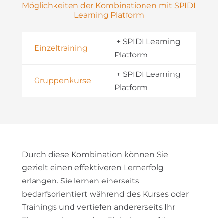
Möglichkeiten der Kombinationen mit SPIDI
Learning Platform
+ SPIDI Learning
Einzeltraining
Platform
+ SPIDI Learning
Gruppenkurse
Platform
Durch diese Kombination können Sie
gezielt einen effektiveren Lernerfolg
erlangen. Sie lernen einerseits
bedarfsorientiert während des Kurses oder
Trainings und vertiefen andererseits Ihr