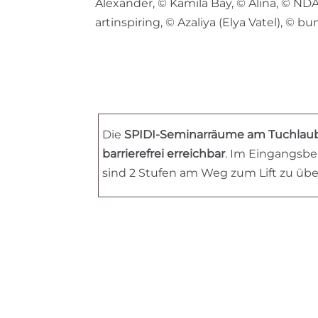
Alexander, © Kamila Bay, © Alina, © N
artinspiring, © Azaliya (Elya Vatel), © bu
Die
SPIDI-Seminarräume am Tuchlaube
barrierefrei erreichbar
. Im Eingangsb
sind 2 Stufen am Weg zum Lift zu üb