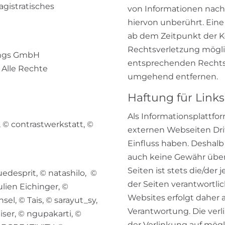
gistratisches
von Informationen nach
hiervon unberührt. Eine
ab dem Zeitpunkt der K
Rechtsverletzung mögl
ungs GmbH
entsprechenden Rechtsv
. Alle Rechte
umgehend entfernen.
Haftung für Links
Als Informationsplattfo
, © contrastwerkstatt, ©
externen Webseiten Drit
Einfluss haben. Deshalb
auch keine Gewähr über
Seiten ist stets die/der 
quedesprit
, © natashilo, ©
der Seiten verantwortlic
ulien Eichinger, ©
Websites erfolgt daher 
sel, © Tais, © sarayut_sy,
Verantwortung. Die ver
iser, © ngupakarti, ©
der Verlinkung auf mögl