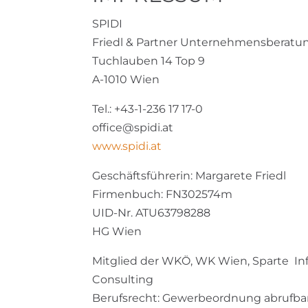
SPIDI
Friedl & Partner Unternehmensberat
Tuchlauben 14 Top 9
A-1010 Wien
Tel.: +43-1-236 17 17-0
office@spidi.at
www.spidi.at
Geschäftsführerin: Margarete Friedl
Firmenbuch: FN302574m
UID-Nr. ATU63798288
HG Wien
Mitglied der WKÖ, WK Wien, Sparte In
Consulting
Berufsrecht: Gewerbeordnung abrufba