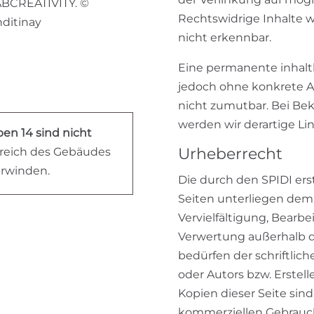
DABCREATIVITY. ©
Rechtswidrige Inhalte 
nditinay
nicht erkennbar.
Eine permanente inhaltli
jedoch ohne konkrete A
nicht zumutbar. Bei B
werden wir derartige L
n 14 sind nicht
Urheberrecht
ereich des Gebäudes
erwinden.
Die durch den SPIDI ers
Seiten unterliegen dem 
Vervielfältigung, Bearbe
Verwertung außerhalb d
bedürfen der schriftlic
oder Autors bzw. Erstell
Kopien dieser Seite sind
kommerziellen Gebrauch