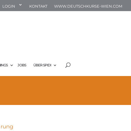
LOGIN
KONTAKT
WWW.DEUTSCHKURSE-WIEN.COM
NINGS
JOBS
ÜBER SPIDI
ärung