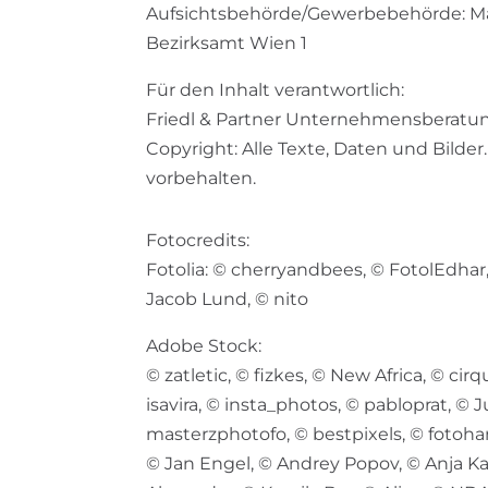
Aufsichtsbehörde/Gewerbebehörde: Ma
Bezirksamt Wien 1
Für den Inhalt verantwortlich:
Friedl & Partner Unternehmensberat
Copyright: Alle Texte, Daten und Bilder
vorbehalten.
Fotocredits:
Fotolia: © cherryandbees, © FotolEdhar
Jacob Lund, © nito
Adobe Stock:
© zatletic, © fizkes, ©
New Africa, © cir
isavira, © insta_photos, © pabloprat, © J
masterzphotofo, © bestpixels, ©
fotohan
© Jan Engel, © Andrey Popov, © Anja Ka