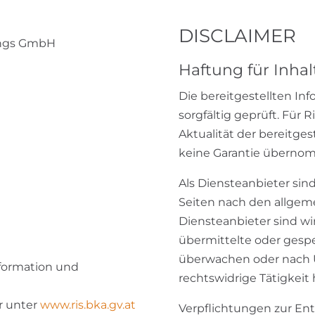
DISCLAIMER
ungs GmbH
Haftung für Inhal
Die bereitgestellten In
sorgfältig geprüft. Für R
Aktualität der bereitge
keine Garantie überno
Als Diensteanbieter sind
Seiten nach den allgeme
Diensteanbieter sind wir
übermittelte oder gesp
überwachen oder nach U
formation und
rechtswidrige Tätigkeit
r unter
www.ris.bka.gv.at
Verpflichtungen zur En