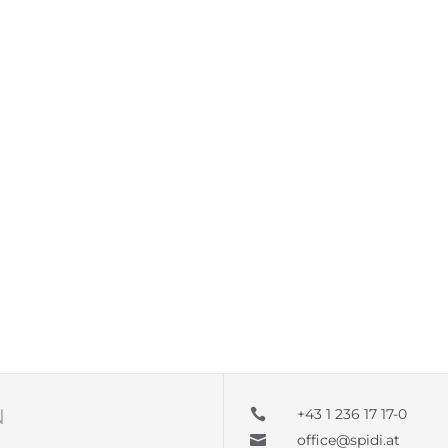
N
+43 1 236 17 17-0

office@spidi.at
