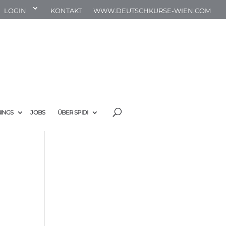
LOGIN
KONTAKT
WWW.DEUTSCHKURSE-WIEN.COM
NINGS
JOBS
ÜBER SPIDI