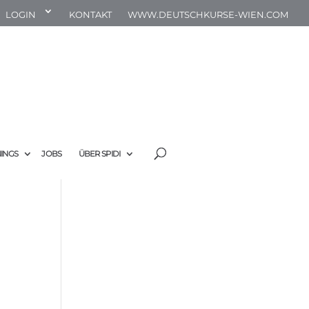
LOGIN
KONTAKT
WWW.DEUTSCHKURSE-WIEN.COM
NINGS
JOBS
ÜBER SPIDI