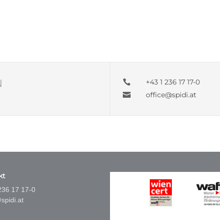
N
+43 1 236 17 17-0

office@spidi.at

kt
236 17 17-0
spidi.at