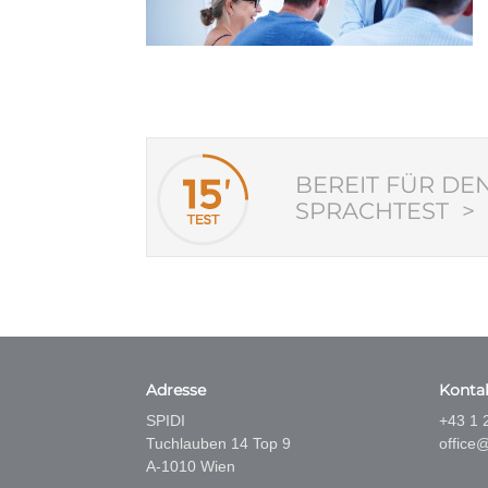
BEREIT FÜR DE
SPRACHTEST >
Adresse
Konta
SPIDI
+43 1 
Tuchlauben 14 Top 9
office@
A-1010 Wien