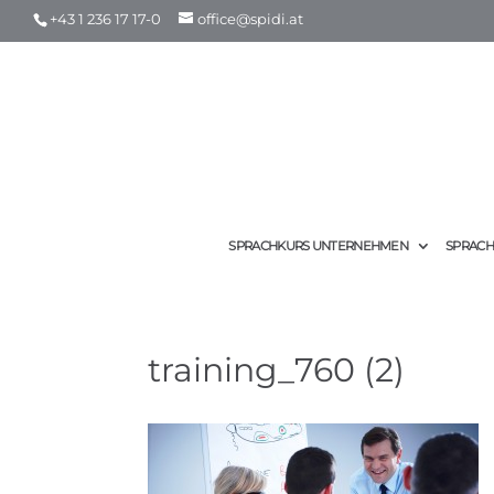
+43 1 236 17 17-0
office@spidi.at
SPRACHKURS UNTERNEHMEN
SPRACH
training_760 (2)