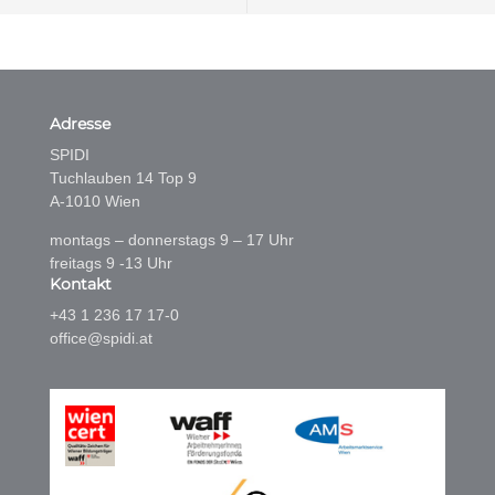
Adresse
SPIDI
Tuchlauben 14 Top 9
A-1010 Wien
montags – donnerstags 9 – 17 Uhr
freitags 9 -13 Uhr
Kontakt
+43 1 236 17 17-0
office@spidi.at