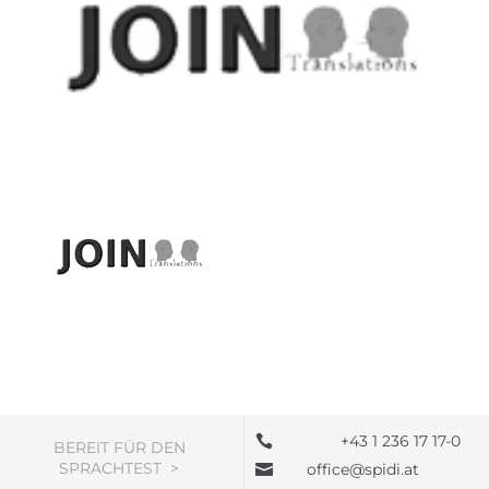
+43 1 236 17 17-0

BEREIT FÜR DEN
SPRACHTEST >
office@spidi.at
